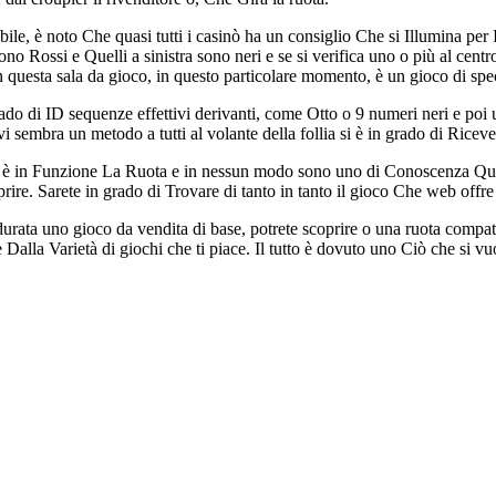
abile, è noto Che quasi tutti i casinò ha un consiglio Che si Illumina pe
ono Rossi e Quelli a sinistra sono neri e se si verifica uno o più al cen
 in questa sala da gioco, in questo particolare momento, è un gioco d
rado di ID sequenze effettivi derivanti, come Otto o 9 numeri neri e poi 
 vi sembra un metodo a tutti al volante della follia si è in grado di Riceve
i è in Funzione La Ruota e in nessun modo sono uno di Conoscenza Quan
re. Sarete in grado di Trovare di tanto in tanto il gioco Che web offre
durata uno gioco da vendita di base, potrete scoprire o una ruota compat
 Dalla Varietà di giochi che ti piace. Il tutto è dovuto uno Ciò che si v