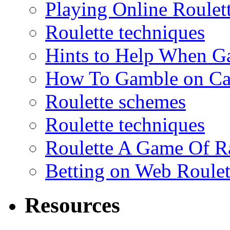
Playing Online Roulet
Roulette techniques
Hints to Help When G
How To Gamble on Cas
Roulette schemes
Roulette techniques
Roulette A Game Of 
Betting on Web Roulet
Resources