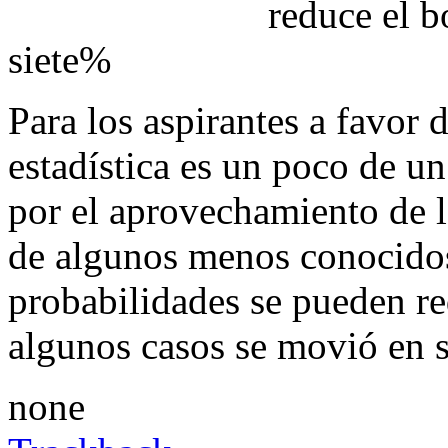
reduce el b
siete%
Para los aspirantes a favor d
estadística es un poco de u
por el aprovechamiento de l
de algunos menos conocidos 
probabilidades se pueden re
algunos casos se movió en s
none