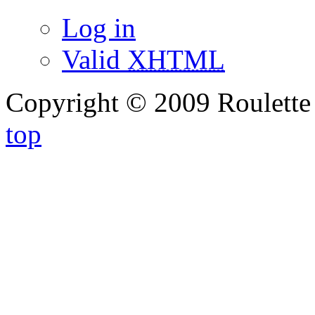
Log in
Valid
XHTML
Copyright © 2009 Roulette
top