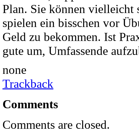
Plan. Sie können vielleicht 
spielen ein bisschen vor Ü
Geld zu bekommen. Ist Prax
gute um, Umfassende aufzub
none
Trackback
Comments
Comments are closed.