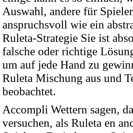
Auswahl, andere für Spieler
anspruchsvoll wie ein abstr
Ruleta-Strategie Sie ist abs
falsche oder richtige Lösun
um auf jede Hand zu gewinn
Ruleta Mischung aus und T
beobachtet.
Accompli Wettern sagen, d
versuchen, als Ruleta en a