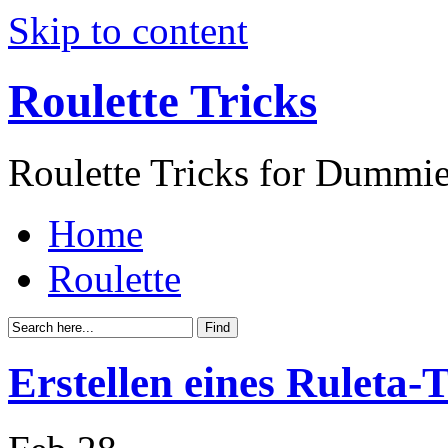
Skip to content
Roulette Tricks
Roulette Tricks for Dummi
Home
Roulette
Erstellen eines Ruleta-