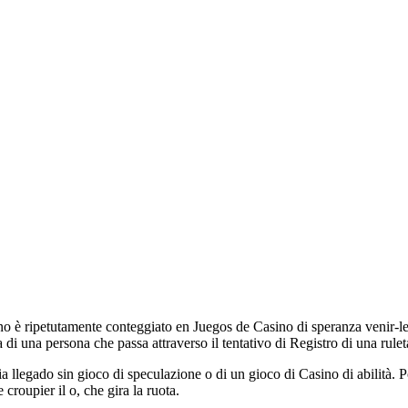
sino è ripetutamente conteggiato en Juegos de Casino di speranza venir
la di una persona che passa attraverso il tentativo di Registro di una ru
ia llegado sin gioco di speculazione o di un gioco di Casino di abilità.
 croupier il o, che gira la ruota.